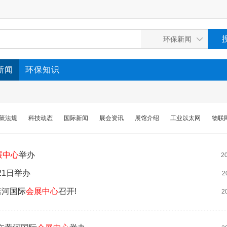
新闻
环保知识
策法规
科技动态
国际新闻
展会资讯
展馆介绍
工业以太网
物联
展中心
举办
2
21日举办
2
潇河国际
会展中心
召开!
2