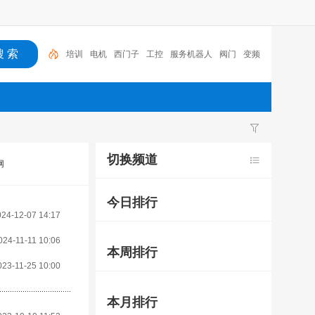
培训
电机
西门子
工控
服务机器人
阀门
变频
器
氢气,加氢站
PLC
会展中心
切换频道
网
今日排行
024-12-07 14:17
024-11-11 10:06
本周排行
023-11-25 10:00
本月排行