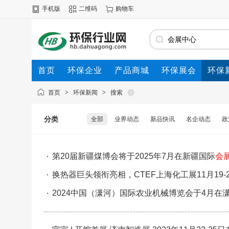
手机版
二维码
购物车
首页
环保企业
产品商城
环保展会
环保
首页
>
环保新闻
>
搜索
分类
全部
业界动态
新品快讯
名企动态
政
第20届新疆煤博会将于2025年7月在新疆国际
会
换热器巨头领衔亮相，CTEF上海化工展11月19-
2024中国（潇河）国际农业机械博览会于4月在