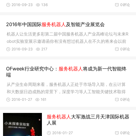
学、研
2016-09-23
136
0评论
2016年中国国际
服务机器人
及智能产业展览会
机器人让生活更多彩第二届中国服务机器人产业高峰论坛与未来R
obot实验室展示邀请函你有没有想过机器人在不久的将来会以前
台接待员
2016-09-23
217
0评论
OFweek行业研究中心：
服务机器人
将成为新一代智能终
端
从产业生命周期来看，服务机器人正处于市场导入期，在云计算
和大数据日趋成熟的背景下，深度学习等人工智能关键技术取得
一定实质
2016-01-27
161
0评论
服务机器人
大军激战三月天津国际机器
人展
2016-01-27
0评论