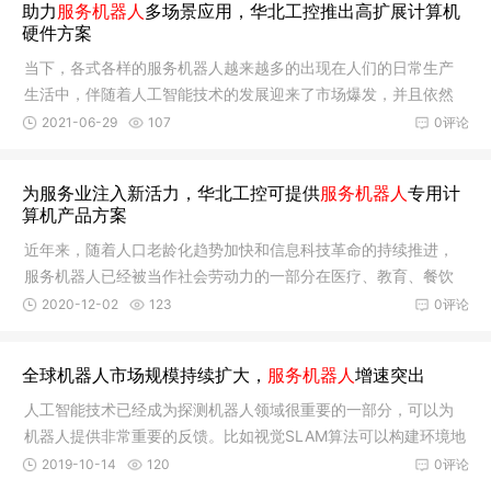
助力
服务机器人
多场景应用，华北工控推出高扩展计算机
硬件方案
当下，各式各样的服务机器人越来越多的出现在人们的日常生产
生活中，伴随着人工智能技术的发展迎来了市场爆发，并且依然
保持向好态势。01、服务机器人的多场景应用服务机器人是指在
2021-06-29
107
0评论
非结构环境下为人们提供维护保养、修理、运输、清洗、安保、
救援、监护等必
为服务业注入新活力，华北工控可提供
服务机器人
专用计
算机产品方案
近年来，随着人口老龄化趋势加快和信息科技革命的持续推进，
服务机器人已经被当作社会劳动力的一部分在医疗、教育、餐饮
等行业广泛应用，市场潜力巨大。 01、需求带动消费，科技改变
2020-12-02
123
0评论
服务服务机器人是国内智能机器人产业发展最快的分支之一。得
益于计算机和
全球机器人市场规模持续扩大，
服务机器人
增速突出
人工智能技术已经成为探测机器人领域很重要的一部分，可以为
机器人提供非常重要的反馈。比如视觉SLAM算法可以构建环境地
图并确认摄像机自身在地图中的位置。图像匹配技术和三维重建
2019-10-14
120
0评论
技术，可以为机器人定位或转向提供一个快速的反馈。手势识