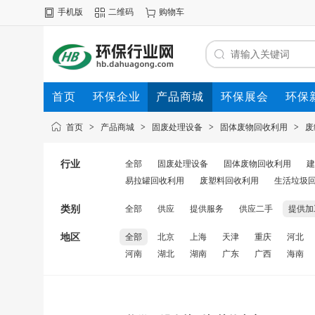
手机版
二维码
购物车
首页
环保企业
产品商城
环保展会
环保
首页
>
产品商城
>
固废处理设备
>
固体废物回收利用
>
废
行业
全部
固废处理设备
固体废物回收利用
建
易拉罐回收利用
废塑料回收利用
生活垃圾
类别
全部
供应
提供服务
供应二手
提供加
地区
全部
北京
上海
天津
重庆
河北
河南
湖北
湖南
广东
广西
海南