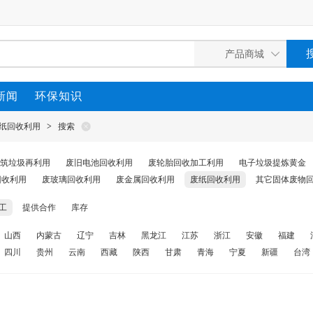
新闻
环保知识
纸回收利用
>
搜索
筑垃圾再利用
废旧电池回收利用
废轮胎回收加工利用
电子垃圾提炼黄金
回收利用
废玻璃回收利用
废金属回收利用
废纸回收利用
其它固体废物
工
提供合作
库存
山西
内蒙古
辽宁
吉林
黑龙江
江苏
浙江
安徽
福建
四川
贵州
云南
西藏
陕西
甘肃
青海
宁夏
新疆
台湾