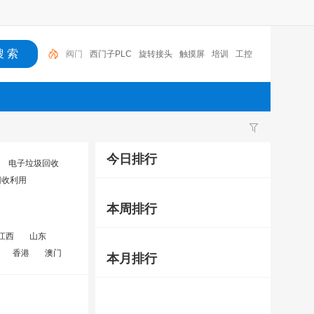
西门子PLC
旋转接头
触摸屏
培训
工控
工控机
变送器
球阀
plc
阀门
今日排行
电子垃圾回收
回收利用
本周排行
江西
山东
香港
澳门
本月排行