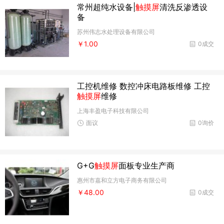
常州超纯水设备|
触摸屏
清洗反渗透设
备
苏州伟志水处理设备有限公司
￥1.00
0成交
工控机维修 数控冲床电路板维修 工控
触摸屏
维修
上海丰盈电子科技有限公司
面议
0询价
G+G
触摸屏
面板专业生产商
惠州市嘉和立方电子商务有限公司
￥48.00
0成交