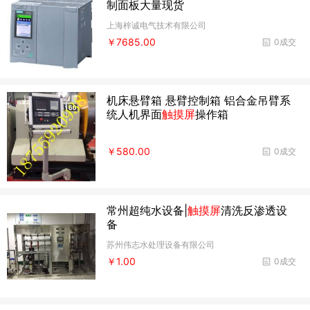
制面板大量现货
上海梓诚电气技术有限公司
￥7685.00
0成交
机床悬臂箱 悬臂控制箱 铝合金吊臂系
统人机界面
触摸屏
操作箱
￥580.00
0成交
常州超纯水设备|
触摸屏
清洗反渗透设
备
苏州伟志水处理设备有限公司
￥1.00
0成交