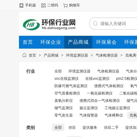
手机版
二维码
购物车
首页
环保企业
产品商城
环保展会
环保
首页
>
产品商城
>
环境监测仪器
>
气体检测仪器
>
负氧离
行业
全部
环境监测仪器
气体检测仪器
气体分
voc在线监测仪
在线voc监测仪
pm2.5检测
防爆可燃气体监测仪
便携式气体检测仪
氧
空气质量检测仪
一氧化碳检测仪
二氧化碳
臭氧分析仪
便携式四合一气体检测仪
烟气
烟气监测仪
扬尘监测仪
工地扬尘监测仪
零气发生器
气体报警器
气体稀释仪
负氧
类别
全部
供应
提供服务
供应二手
提供加