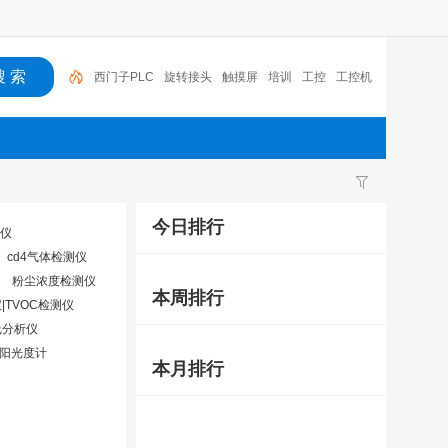
西门子PLC
旋转接头
触摸屏
培训
工控
工控机
变送器
球阀
plc
阀门
今日排行
仪
cd4气体检测仪
粉尘浓度检测仪
本周排行
|TVOC检测仪
线分析仪
阳光度计
本月排行