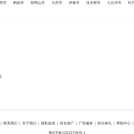
西市
鹤岗市
双鸭山市
大庆市
伊春市
佳木斯市
七台河市
牡
等
索
|
联系我们
|
关于我们
|
隐私政策
|
排名推广
|
广告服务
|
积分换礼
|
帮助中心
鲁ICP备12015736号-1