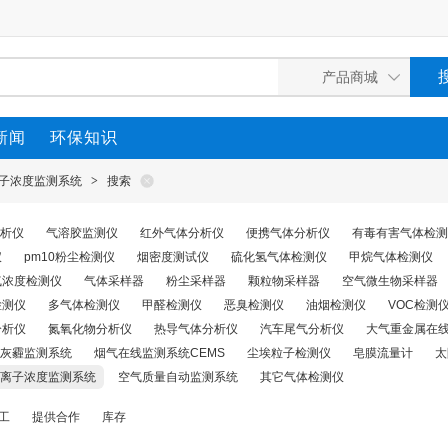
新闻
环保知识
子浓度监测系统
>
搜索
析仪
气溶胶监测仪
红外气体分析仪
便携气体分析仪
有毒有害气体检测
仪
pm10粉尘检测仪
烟密度测试仪
硫化氢气体检测仪
甲烷气体检测仪
气浓度检测仪
气体采样器
粉尘采样器
颗粒物采样器
空气微生物采样器
检测仪
多气体检测仪
甲醛检测仪
恶臭检测仪
油烟检测仪
VOC检测仪
分析仪
氮氧化物分析仪
热导气体分析仪
汽车尾气分析仪
大气重金属在
灰霾监测系统
烟气在线监测系统CEMS
尘埃粒子检测仪
皂膜流量计
太
离子浓度监测系统
空气质量自动监测系统
其它气体检测仪
工
提供合作
库存