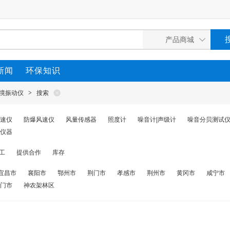
新闻
环保知识
境振动仪
>
搜索
速仪
防爆风速仪
风量传感器
照度计
噪音计|声级计
噪音分贝测试
仪器
工
提供合作
库存
宜昌市
襄阳市
鄂州市
荆门市
孝感市
荆州市
黄冈市
咸宁市
门市
神农架林区