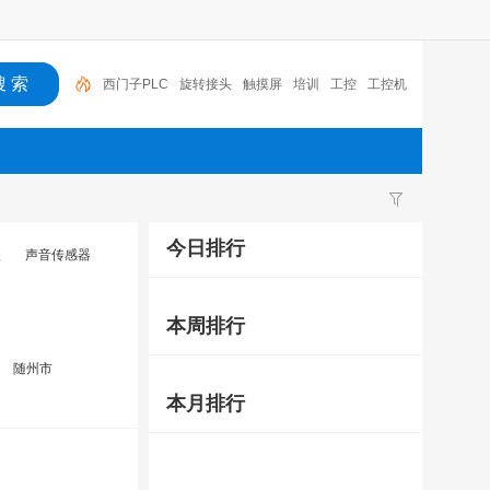
西门子PLC
旋转接头
触摸屏
培训
工控
工控机
变送器
球阀
plc
阀门
今日排行
仪
声音传感器
本周排行
随州市
本月排行