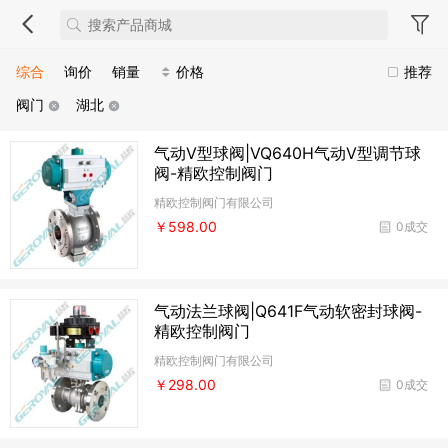
综合
询价
销量
价格
推荐
阀门
湖北
气动V型球阀|VQ640H气动V型调节球
阀-精欧控制阀门
精欧控制阀门有限公司
￥598.00
0成交
气动法兰球阀|Q641F气动软密封球阀-
精欧控制阀门
精欧控制阀门有限公司
￥298.00
0成交