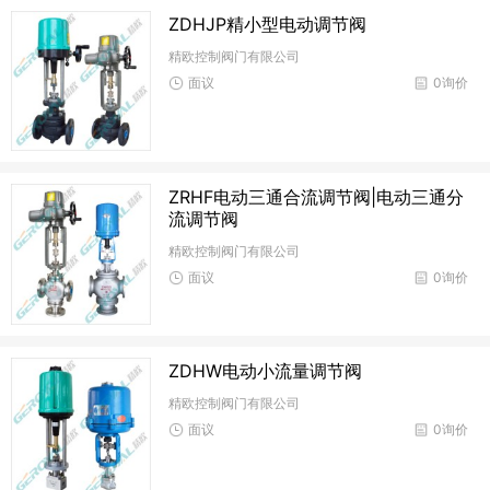
ZDHJP精小型电动调节阀
精欧控制阀门有限公司
面议
0询价
ZRHF电动三通合流调节阀|电动三通分
流调节阀
精欧控制阀门有限公司
面议
0询价
ZDHW电动小流量调节阀
精欧控制阀门有限公司
面议
0询价