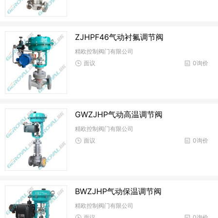
ZJHPF46气动衬氟调节阀
精欧控制阀门有限公司
面议
0询价
GWZJHP气动高温调节阀
精欧控制阀门有限公司
面议
0询价
BWZJHP气动保温调节阀
精欧控制阀门有限公司
面议
0询价