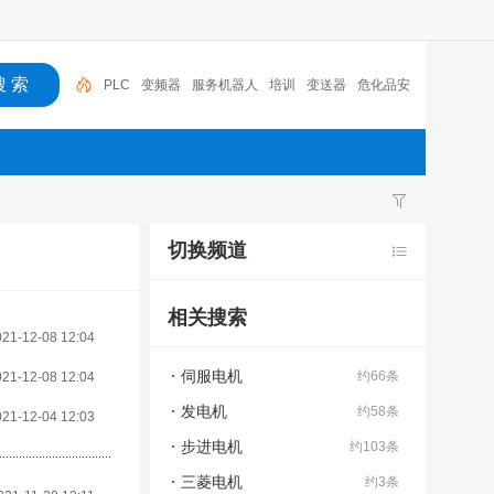
PLC
变频器
服务机器人
培训
变送器
危化品安
全,爆炸
西门子PLC
触摸屏
阀门
电机
切换频道
相关搜索
021-12-08 12:04
伺服电机
约66条
021-12-08 12:04
发电机
约58条
021-12-04 12:03
步进电机
约103条
三菱电机
约3条