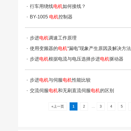
行车用绕线
电机
如何接线？
BY-1005
电机
控制器
步进
电机
调速工作原理
使用变频器的
电机
“漏电”现象产生原因及解决方法
步进
电机
根据电流与电压选择步进
电机
驱动器
步进
电机
与伺服
电机
性能比较
交流伺服
电机
和无刷直流伺服
电机
的区别
«上一页
1
2
…
3
4
5