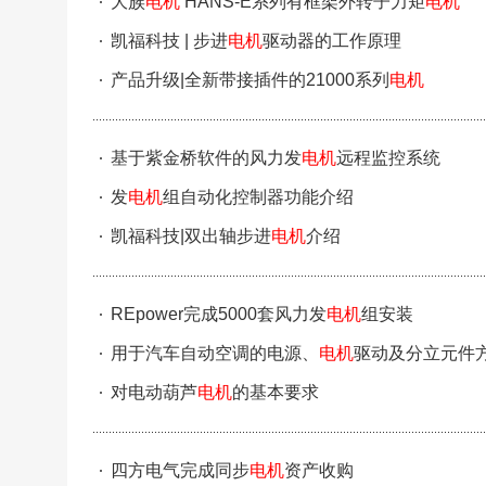
大族
电机
HANS-E系列有框架外转子力矩
电机
凯福科技 | 步进
电机
驱动器的工作原理
产品升级|全新带接插件的21000系列
电机
基于紫金桥软件的风力发
电机
远程监控系统
发
电机
组自动化控制器功能介绍
凯福科技|双出轴步进
电机
介绍
REpower完成5000套风力发
电机
组安装
用于汽车自动空调的电源、
电机
驱动及分立元件
对电动葫芦
电机
的基本要求
四方电气完成同步
电机
资产收购