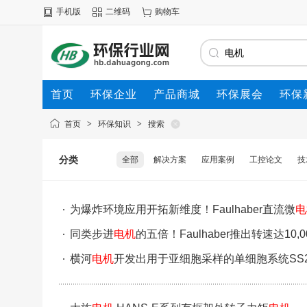
手机版
二维码
购物车
首页
环保企业
产品商城
环保展会
环保
首页
>
环保知识
>
搜索
分类
全部
解决方案
应用案例
工控论文
技
为爆炸环境应用开拓新维度！Faulhaber直流微
电
同类步进
电机
的五倍！Faulhaber推出转速达10,
横河
电机
开发出用于亚细胞采样的单细胞系统SS2