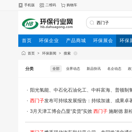
手机版
二维码
购物车
首页
环保企业
产品商城
环保展会
环保
首页
>
环保新闻
>
搜索
分类
全部
业界动态
新品快讯
名企动态
政
阳光氢能、中石化石油化工、中科富海、普顿制氢
能、、、邀您共聚HHH氢能大会
西门子
发布可持续发展报告：持续加速、成果卓
3月天津工博会凸显“卖货”实效
西门子
施耐德 新