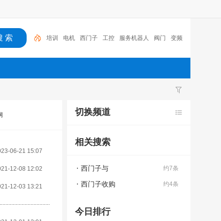
培训
电机
西门子
工控
服务机器人
阀门
变频
器
氢气,加氢站
PLC
会展中心
切换频道
网
相关搜索
023-06-21 15:07
西门子与
约7条
021-12-08 12:02
西门子收购
约4条
021-12-03 13:21
今日排行