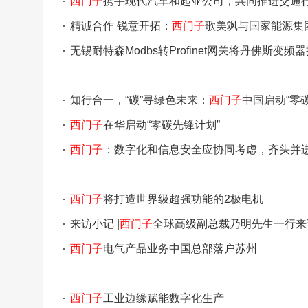
西门子
携手现代汽车和起亚公司，共同推进交通
精诚合作 锐意开拓：
西门子
歌美飒与国家能源集
解备忘录
无锡耐特森Modbs转Profinet网关将丹佛斯变频
知行合一，“碳”寻绿色未来：
西门子
中国启动“零
西门子
在华启动“零碳先锋计划”
西门子
：数字化和信息安全应协同考虑，齐头并
西门子
将打造世界级超强功能的2极电机
来访小记 |
西门子
全球高级副总裁乃明先生一行来
西门子
电气产品业务中国总部落户苏州
西门子
工业边缘赋能数字化生产