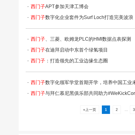
西门子
APT参加天津工博会
西门子
数字化企业套件为Surf Loch打造完美波浪
西门子
、三菱、欧姆龙PLC的HMI数据点表探测
西门子
在迪拜启动中东首个绿氢项目
西门子
：打造领先的工业边缘生态圈
西门子
数字化领军学堂首期开学，培养中国工业
西门子
与拜仁慕尼黑俱乐部共同助力#WeKickCor
«上一页
1
2
…