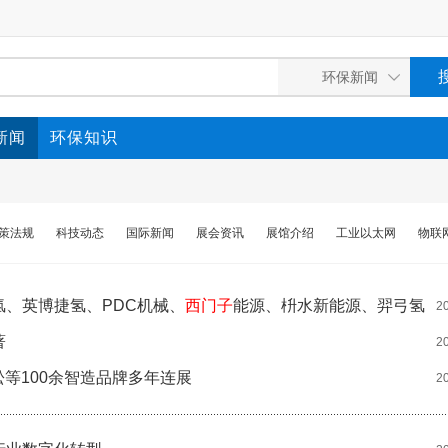
新闻
环保知识
策法规
科技动态
国际新闻
展会资讯
展馆介绍
工业以太网
物联
、英博捷氢、PDC机械、
西门子
能源、枡水新能源、羿弓氢
2
著
2
松等100余智造品牌多年连展
2