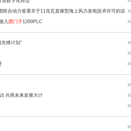
行业数字化转型
2
团联合动力签署关于11兆瓦直驱型海上风力发电技术许可的谅
2
器接入
西门子
1200PLC
2
碳先锋计划”
2
2
进
2
2
访 共商未来发展大计
2
2
2