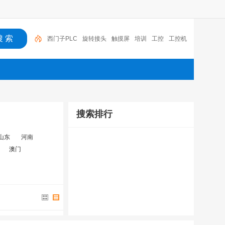
西门子PLC
旋转接头
触摸屏
培训
工控
工控机
变送器
球阀
plc
阀门
搜索排行
山东
河南
澳门