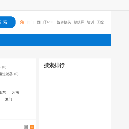
西门子PLC
旋转接头
触摸屏
培训
工控
工控机
变送器
球阀
plc
阀门
搜索排行
器
(0)
道过滤器
(0)
山东
河南
澳门