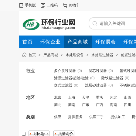
手机版
二维码
购物车
首页
环保企业
产品商城
环保展会
环保
首页
>
产品商城
>
水处理设备
>
水处理过滤器
>
前置过滤
行业
多介质过滤器
(0)
滤芯过滤器
(0)
篮式过滤
滤膜过滤器/超滤/微滤
(0)
除铁锰过滤器
(0)
盘式过滤器
(0)
浅层砂过滤器
(0)
不锈钢过
地区
北京
上海
天津
重庆
河北
山西
湖北
湖南
广东
广西
海南
四川
类别
供应
提供服务
供应二手
提供加工
提