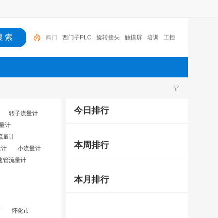
西门子PLC
旋转接头
触摸屏
培训
工控
工控机
变送器
球阀
plc
阀门
今日排行
转子流量计
量计
流量计
本周排行
量计
小流量计
速管流量计
本月排行
市
怀化市