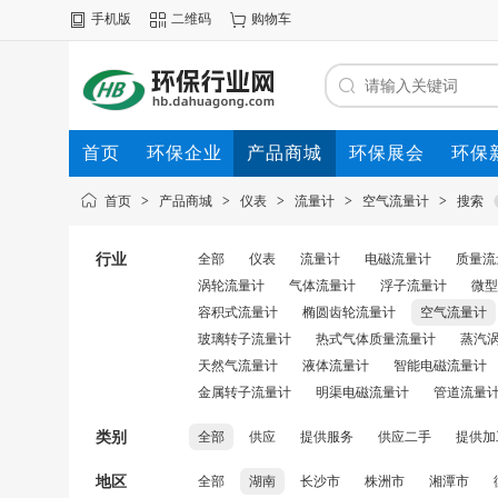
手机版
二维码
购物车
首页
环保企业
产品商城
环保展会
环保
首页
>
产品商城
>
仪表
>
流量计
>
空气流量计
>
搜索
行业
全部
仪表
流量计
电磁流量计
质量流
涡轮流量计
气体流量计
浮子流量计
微型
容积式流量计
椭圆齿轮流量计
空气流量计
玻璃转子流量计
热式气体质量流量计
蒸汽
天然气流量计
液体流量计
智能电磁流量计
金属转子流量计
明渠电磁流量计
管道流量
类别
全部
供应
提供服务
供应二手
提供加
地区
全部
湖南
长沙市
株洲市
湘潭市