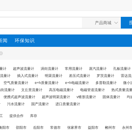
新闻
环保知识
量计
超声波流量计
涡街流量计
常用流量计
蒸汽流量计
孔板流量计
流量计
插入式流量计
明渠流量计
差压式流量计
罗茨流量计
雷达流
空气质量流量计
e+h质量流量计
e+h电磁流量计
多普勒流量计
微小
涡街流量计
文丘里流量计
高压电磁流量计
电磁管道流量计
热式质量流
便携式超声波流量计
超声波明渠流量计
v锥形流量计
固体流量计
均
计
污水流量计
国产流量计
进口质量流量计
工
提供合作
库存
衡阳市
邵阳市
岳阳市
常德市
张家界市
益阳市
郴州市
永州