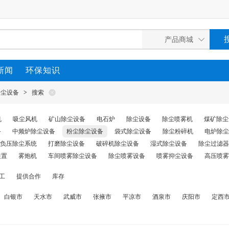
新闻
环保知识
除尘设备
>
搜索
机
吸尘风机
矿山除尘设备
电石炉
除尘设备
除尘喷雾机
煤矿除尘
备
中频炉除尘设备
粉尘除尘设备
袋式除尘设备
除尘粉碎机
电炉除尘
负压除尘系统
打磨除尘设备
破碎机除尘设备
湿式除尘设备
除尘过滤器
装置
雾炮机
车间喷雾除尘设备
除尘喷雾设备
喷雾抑尘设备
高压喷雾
工
提供合作
库存
白银市
天水市
武威市
张掖市
平凉市
酒泉市
庆阳市
定西