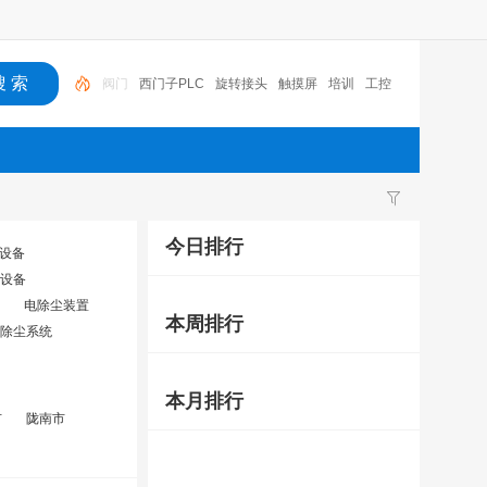
西门子PLC
旋转接头
触摸屏
培训
工控
工控机
变送器
球阀
plc
阀门
今日排行
设备
设备
电除尘装置
本周排行
除尘系统
本月排行
市
陇南市