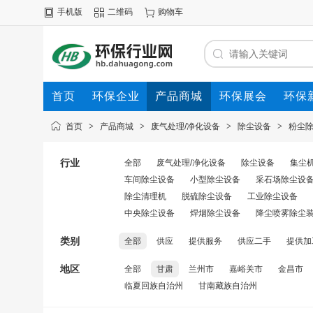
手机版
二维码
购物车
首页
环保企业
产品商城
环保展会
环保
首页
>
产品商城
>
废气处理/净化设备
>
除尘设备
>
粉尘
行业
全部
废气处理/净化设备
除尘设备
集尘
车间除尘设备
小型除尘设备
采石场除尘设
除尘清理机
脱硫除尘设备
工业除尘设备
中央除尘设备
焊烟除尘设备
降尘喷雾除尘
类别
全部
供应
提供服务
供应二手
提供加
地区
全部
甘肃
兰州市
嘉峪关市
金昌市
临夏回族自治州
甘南藏族自治州