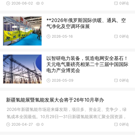
隆重开幕。
2026-06-02
0
0评论
**2026年俄罗斯国际供暖、通风、空
气净化及空调环保展
2026-05-16
0评论
以智研电力装备，筑造电网安全基石！
天元电气重磅亮相第二十三届中国国际
电力产业博览会
2026-05-09
0评论
新疆氢能展暨氢能发展大会将于26年10月举办
2026年新疆氢能市场迎来爆发期，项目多、资金足、竞争少，绿
氢成本全国最低。10月29日—31日新疆氢能展将汇聚全国资源，
助力企业精准对接订单，抢占西北氢能核心市场。
2026-04-27
0
0评论