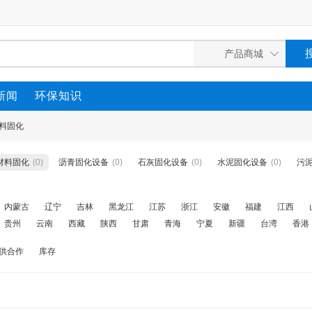
新闻
环保知识
料固化
材料固化
(0)
沥青固化设备
(0)
石灰固化设备
(0)
水泥固化设备
(0)
污
内蒙古
辽宁
吉林
黑龙江
江苏
浙江
安徽
福建
江西
贵州
云南
西藏
陕西
甘肃
青海
宁夏
新疆
台湾
香港
供合作
库存