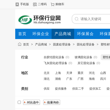
手机版
二维码
购物车
首页
环保企业
产品商城
环保展会
环保
首页
>
产品商城
>
固废处理设备
>
固化处理设备
>
塑性材
行业
自胶结固化设备
(0)
玻璃固化设备
(0)
塑性
飞灰固化处理设备
(0)
其它固化设备
(0)
地区
北京
上海
天津
重庆
河北
山西
湖北
湖南
广东
广西
海南
四川
类别
供应
提供服务
供应二手
提供加工
提