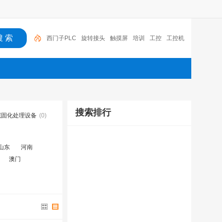
西门子PLC
旋转接头
触摸屏
培训
工控
工控机
变送器
球阀
plc
阀门
搜索排行
泥固化处理设备
(0)
山东
河南
澳门