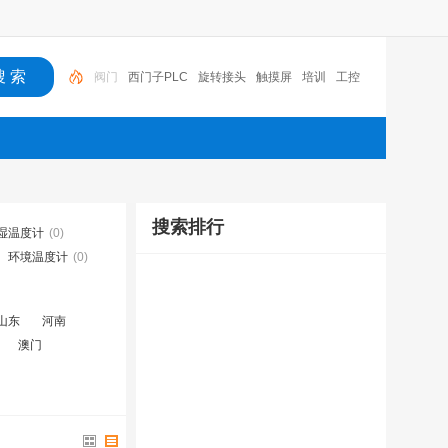
西门子PLC
旋转接头
触摸屏
培训
工控
工控机
变送器
球阀
plc
阀门
搜索排行
湿温度计
(0)
环境温度计
(0)
山东
河南
澳门