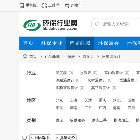
手机版
二维码
购物车
首页
环保企业
产品商城
环保展会
环保
首页
>
产品商城
>
仪表
>
温度计
>
冰箱温度计
行业
温度表
(0)
水温表
(0)
室内温度计
(0)
双
酒精温度计
(0)
实时温度计
(0)
煤油温度计
实验室温度计
(0)
其它温度计
(0)
地区
北京
上海
天津
重庆
河北
山西
湖北
湖南
广东
广西
海南
四川
类别
供应
提供服务
供应二手
提供加工
提