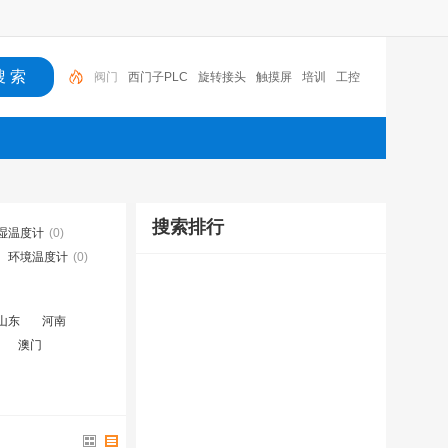
西门子PLC
旋转接头
触摸屏
培训
工控
工控机
变送器
球阀
plc
阀门
搜索排行
湿温度计
(0)
环境温度计
(0)
山东
河南
澳门