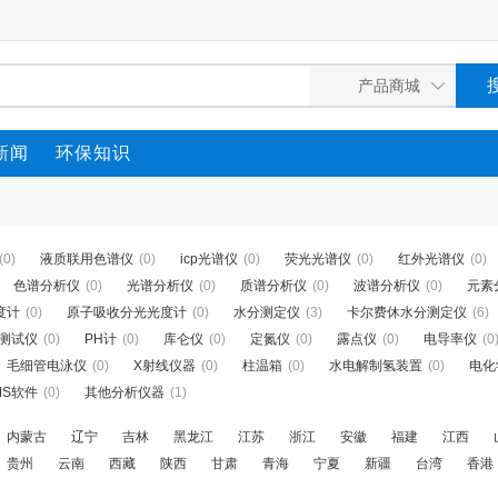
新闻
环保知识
(0)
液质联用色谱仪
(0)
icp光谱仪
(0)
荧光光谱仪
(0)
红外光谱仪
(0)
色谱分析仪
(0)
光谱分析仪
(0)
质谱分析仪
(0)
波谱分析仪
(0)
元素
度计
(0)
原子吸收分光光度计
(0)
水分测定仪
(3)
卡尔费休水分测定仪
(6)
P测试仪
(0)
PH计
(0)
库仑仪
(0)
定氮仪
(0)
露点仪
(0)
电导率仪
(0
毛细管电泳仪
(0)
X射线仪器
(0)
柱温箱
(0)
水电解制氢装置
(0)
电化
MS软件
(0)
其他分析仪器
(1)
内蒙古
辽宁
吉林
黑龙江
江苏
浙江
安徽
福建
江西
贵州
云南
西藏
陕西
甘肃
青海
宁夏
新疆
台湾
香港