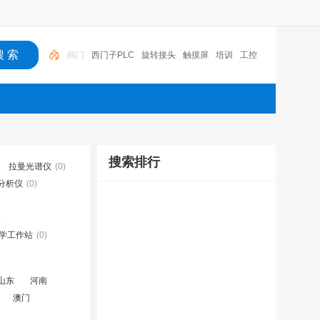
西门子PLC
旋转接头
触摸屏
培训
工控
工控机
变送器
球阀
plc
阀门
搜索排行
拉曼光谱仪
(0)
分析仪
(0)
)
学工作站
(0)
山东
河南
澳门