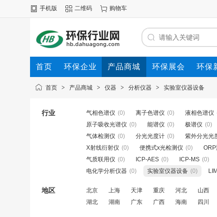
手机版
二维码
购物车
首页
环保企业
产品商城
环保展会
环保
首页
>
产品商城
>
仪器
>
分析仪器
>
实验室仪器设备
行业
气相色谱仪
(0)
离子色谱仪
(0)
液相色谱仪
原子吸收光谱仪
(0)
能谱仪
(0)
极谱仪
(0)
气体检测仪
(0)
分光光度计
(0)
紫外分光光
X射线衍射仪
(0)
便携式x光检测仪
(0)
OR
气质联用仪
(0)
ICP-AES
(0)
ICP-MS
(0)
电化学分析仪器
(0)
实验室仪器设备
(0)
LI
地区
北京
上海
天津
重庆
河北
山西
湖北
湖南
广东
广西
海南
四川