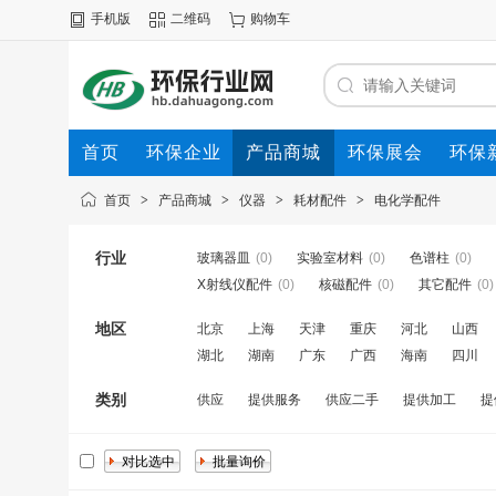
手机版
二维码
购物车
首页
环保企业
产品商城
环保展会
环保
首页
>
产品商城
>
仪器
>
耗材配件
>
电化学配件
行业
玻璃器皿
(0)
实验室材料
(0)
色谱柱
(0)
X射线仪配件
(0)
核磁配件
(0)
其它配件
(0)
地区
北京
上海
天津
重庆
河北
山西
湖北
湖南
广东
广西
海南
四川
类别
供应
提供服务
供应二手
提供加工
提