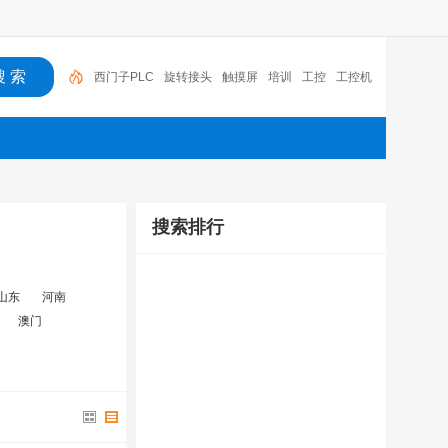
西门子PLC
旋转接头
触摸屏
培训
工控
工控机
变送器
球阀
plc
阀门
搜索排行
山东
河南
澳门