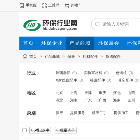
手机版
二维码
购物车
首页
环保企业
产品商城
环保展会
环保
首页
>
产品商城
>
仪器
>
耗材配件
>
质谱配件
行业
玻璃器皿
(0)
实验室材料
(0)
色谱柱
(0)
X射线仪配件
(0)
核磁配件
(0)
其它配件
(0)
地区
北京
上海
天津
重庆
河北
山西
湖北
湖南
广东
广西
海南
四川
类别
供应
提供服务
供应二手
提供加工
提