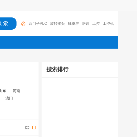
西门子PLC
旋转接头
触摸屏
培训
工控
工控机
变送器
球阀
plc
阀门
搜索排行
山东
河南
澳门