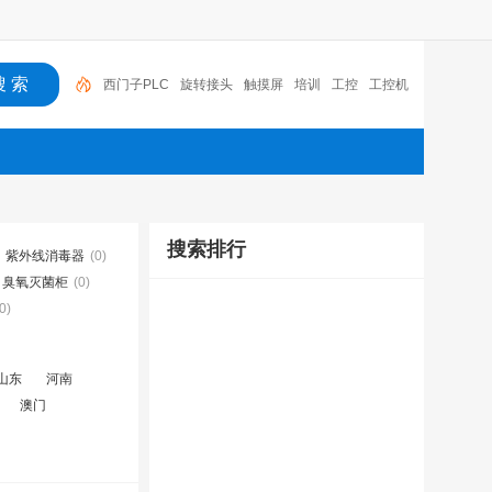
西门子PLC
旋转接头
触摸屏
培训
工控
工控机
变送器
球阀
plc
阀门
搜索排行
紫外线消毒器
(0)
臭氧灭菌柜
(0)
0)
山东
河南
澳门