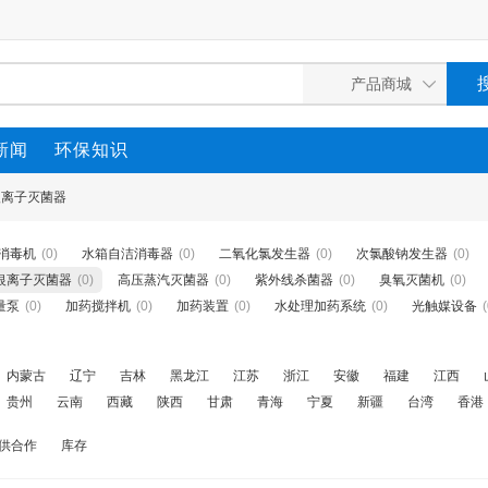
新闻
环保知识
银离子灭菌器
消毒机
(0)
水箱自洁消毒器
(0)
二氧化氯发生器
(0)
次氯酸钠发生器
(0)
银离子灭菌器
(0)
高压蒸汽灭菌器
(0)
紫外线杀菌器
(0)
臭氧灭菌机
(0)
量泵
(0)
加药搅拌机
(0)
加药装置
(0)
水处理加药系统
(0)
光触媒设备
(
内蒙古
辽宁
吉林
黑龙江
江苏
浙江
安徽
福建
江西
贵州
云南
西藏
陕西
甘肃
青海
宁夏
新疆
台湾
香港
供合作
库存