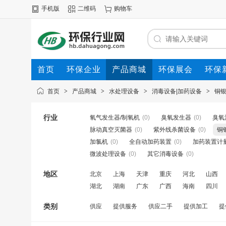
手机版
二维码
购物车
首页
环保企业
产品商城
环保展会
环保
首页
>
产品商城
>
水处理设备
>
消毒设备|加药设备
>
铜
行业
氧气发生器/制氧机
(0)
臭氧发生器
(0)
臭氧
脉动真空灭菌器
(0)
紫外线杀菌设备
(0)
铜
加氯机
(0)
全自动加药装置
(0)
加药装置计
微波处理设备
(0)
其它消毒设备
(0)
地区
北京
上海
天津
重庆
河北
山西
湖北
湖南
广东
广西
海南
四川
类别
供应
提供服务
供应二手
提供加工
提