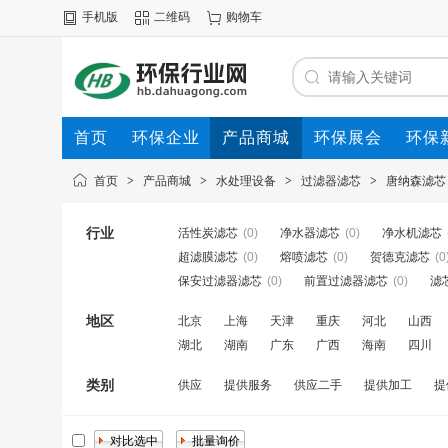
手机版
二维码
购物车
首页
环保企业
产品商城
环保展会
环保
首页
>
产品商城
>
水处理设备
>
过滤器滤芯
>
唐纳森滤芯
行业
活性炭滤芯
(0)
净水器滤芯
(0)
净水机滤芯
超滤膜滤芯
(0)
熔喷滤芯
(0)
贺德克滤芯
(0
保安过滤器滤芯
(0)
前置过滤器滤芯
(0)
滤
地区
北京
上海
天津
重庆
河北
山西
湖北
湖南
广东
广西
海南
四川
类别
供应
提供服务
供应二手
提供加工
提