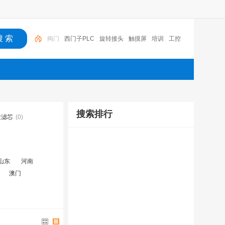
西门子PLC
旋转接头
触摸屏
培训
工控
工控机
变送器
球阀
plc
阀门
搜索排行
透滤芯
(0)
山东
河南
澳门