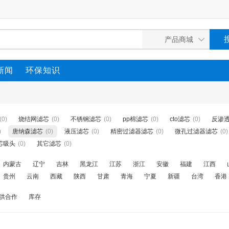
新闻
环保知识
(0)
烧结网滤芯
(0)
不锈钢滤芯
(0)
pp棉滤芯
(0)
cto滤芯
(0)
反渗
)
唐纳森滤芯
(0)
液压滤芯
(0)
精密过滤器滤芯
(0)
微孔过滤器滤芯
(0)
芯吸头
(0)
其它滤芯
(0)
内蒙古
辽宁
吉林
黑龙江
江苏
浙江
安徽
福建
江西
贵州
云南
西藏
陕西
甘肃
青海
宁夏
新疆
台湾
香港
供合作
库存