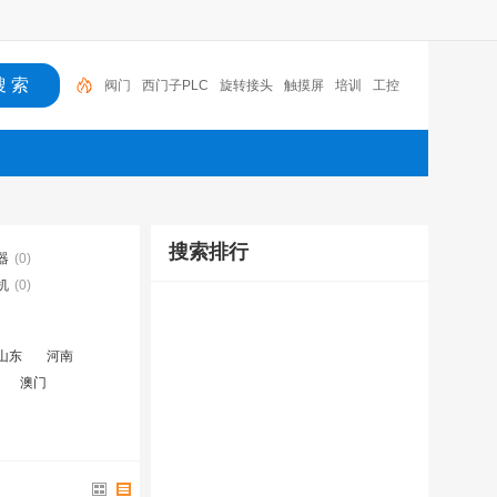
阀门
西门子PLC
旋转接头
触摸屏
培训
工控
工控机
变送器
球阀
plc
阀门
搜索排行
器
(0)
机
(0)
山东
河南
澳门