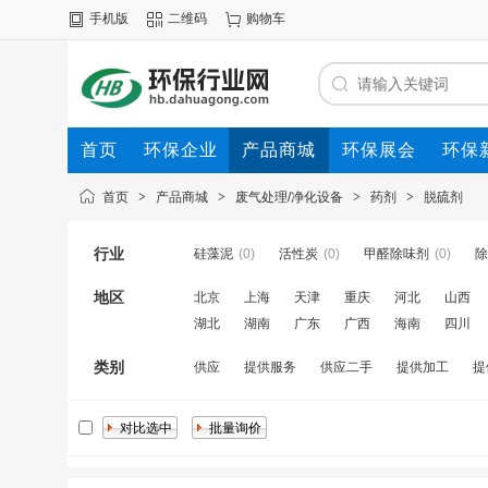
手机版
二维码
购物车
首页
环保企业
产品商城
环保展会
环保
首页
>
产品商城
>
废气处理/净化设备
>
药剂
>
脱硫剂
行业
硅藻泥
(0)
活性炭
(0)
甲醛除味剂
(0)
除
地区
北京
上海
天津
重庆
河北
山西
湖北
湖南
广东
广西
海南
四川
类别
供应
提供服务
供应二手
提供加工
提