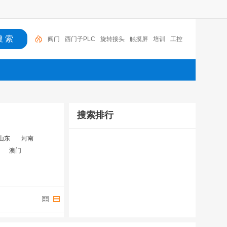
阀门
西门子PLC
旋转接头
触摸屏
培训
工控
工控机
变送器
球阀
plc
阀门
搜索排行
山东
河南
澳门