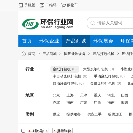
手机版
二维码
购物车
首页
环保企业
产品商城
环保展会
环保
首页
>
产品商城
>
固废处理设备
>
废品打包机械
>
废纸打
行业
废纸打包机
(0)
大型废纸打包机
(0)
小型废
半自动废纸打包机
(0)
手动废纸打包机
(0)
自动废铁打包机
(0)
金属废料打包机
(0)
废
地区
北京
上海
天津
重庆
河北
山西
湖北
湖南
广东
广西
海南
四川
类别
供应
提供服务
供应二手
提供加工
提