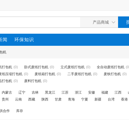
新闻
环保知识
包机
纸打包机
(0)
卧式废纸打包机
(0)
立式废纸打包机
(0)
全自动废纸打包机
(0
废纸压缩打包机
(0)
废纸箱打包机
(0)
二手废纸打包机
(0)
废铁打包机
(0)
品打包机
(0)
废料打包机
(0)
内蒙古
辽宁
吉林
黑龙江
江苏
浙江
安徽
福建
江西
贵州
云南
西藏
陕西
甘肃
青海
宁夏
新疆
台湾
香港
供合作
库存