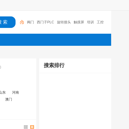
阀门
西门子PLC
旋转接头
触摸屏
培训
工控
工控机
变送器
球阀
plc
阀门
搜索排行
)
山东
河南
澳门