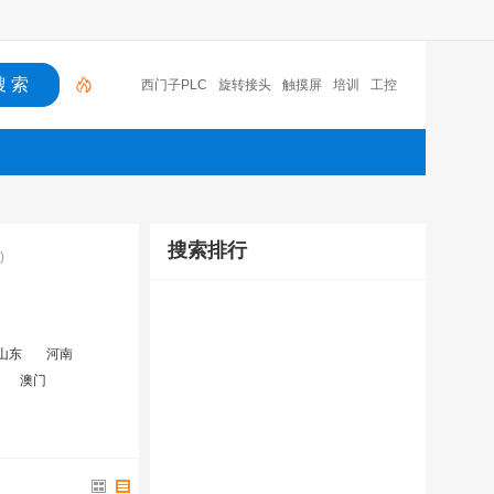
西门子PLC
旋转接头
触摸屏
培训
工控
工控机
变送器
球阀
plc
阀门
搜索排行
)
山东
河南
澳门