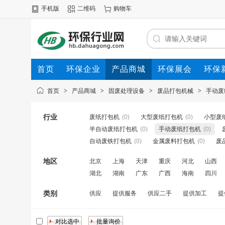
手机版
二维码
购物车
首页
环保企业
产品商城
环保展会
环保
首页
>
产品商城
>
固废处理设备
>
废品打包机械
>
手动废
行业
废纸打包机
(0)
大型废纸打包机
(0)
小型废
半自动废纸打包机
(0)
手动废纸打包机
(0)
自动废铁打包机
(0)
金属废料打包机
(0)
废
地区
北京
上海
天津
重庆
河北
山西
湖北
湖南
广东
广西
海南
四川
类别
供应
提供服务
供应二手
提供加工
提