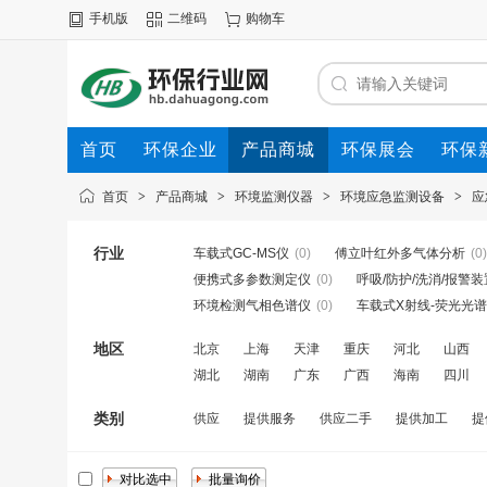
手机版
二维码
购物车
首页
环保企业
产品商城
环保展会
环保
首页
>
产品商城
>
环境监测仪器
>
环境应急监测设备
>
应
行业
车载式GC-MS仪
(0)
傅立叶红外多气体分析
(0)
便携式多参数测定仪
(0)
呼吸/防护/洗消/报警装
环境检测气相色谱仪
(0)
车载式X射线-荧光光
地区
北京
上海
天津
重庆
河北
山西
湖北
湖南
广东
广西
海南
四川
类别
供应
提供服务
供应二手
提供加工
提