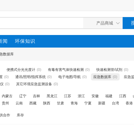
新闻
环保知识
急数据库
便携式分光光度计
(0)
有毒有害气体快速检测
(0)
快速检测管/试剂
(0)
置
(0)
通讯/照明/指挥系统
(0)
电子地图/导航
(0)
应急数据库
(0)
应急
谱仪
(0)
其它环境应急监测设备
(0)
内蒙古
辽宁
吉林
黑龙江
江苏
浙江
安徽
福建
江西
贵州
云南
西藏
陕西
甘肃
青海
宁夏
新疆
台湾
香港
供合作
库存