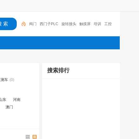
阀门
西门子PLC
旋转接头
触摸屏
培训
工控
工控机
变送器
球阀
plc
阀门
搜索排行
监测车
(0)
山东
河南
澳门