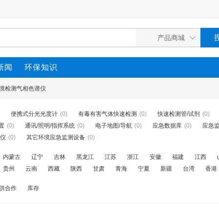
新闻
环保知识
境检测气相色谱仪
便携式分光光度计
(0)
有毒有害气体快速检测
(0)
快速检测管/试剂
(0)
置
(0)
通讯/照明/指挥系统
(0)
电子地图/导航
(0)
应急数据库
(0)
应急
谱仪
(0)
其它环境应急监测设备
(0)
内蒙古
辽宁
吉林
黑龙江
江苏
浙江
安徽
福建
江西
贵州
云南
西藏
陕西
甘肃
青海
宁夏
新疆
台湾
香港
供合作
库存