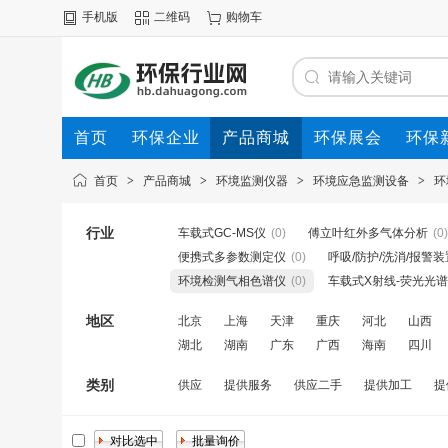
手机版
二维码
购物车
首页
环保企业
产品商城
环保展会
环保
首页
>
产品商城
>
环境监测仪器
>
环境应急监测设备
>
环
行业
车载式GC-MS仪
(0)
傅立叶红外多气体分析
(0)
便携式多参数测定仪
(0)
呼吸/防护/洗消/报警装
环境检测气相色谱仪
(0)
车载式X射线-荧光光
地区
北京
上海
天津
重庆
河北
山西
湖北
湖南
广东
广西
海南
四川
类别
供应
提供服务
供应二手
提供加工
提