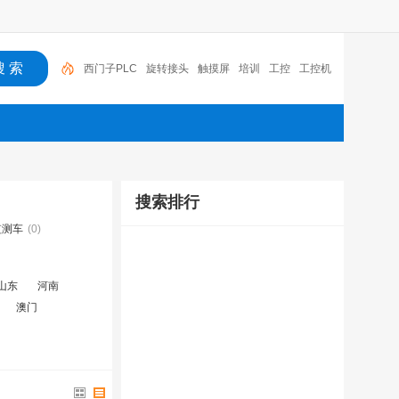
西门子PLC
旋转接头
触摸屏
培训
工控
工控机
变送器
球阀
plc
阀门
搜索排行
监测车
(0)
山东
河南
澳门