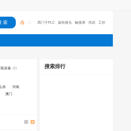
西门子PLC
旋转接头
触摸屏
培训
工控
工控机
变送器
球阀
plc
阀门
搜索排行
灌装设备
(0)
山东
河南
澳门