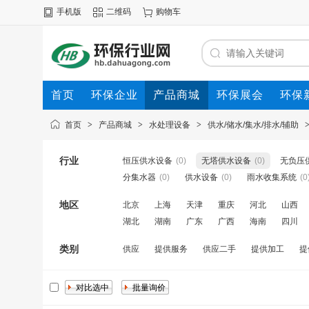
手机版
二维码
购物车
首页
环保企业
产品商城
环保展会
环保
首页
>
产品商城
>
水处理设备
>
供水/储水/集水/排水/辅助
行业
恒压供水设备
(0)
无塔供水设备
(0)
无负压
分集水器
(0)
供水设备
(0)
雨水收集系统
(0
地区
北京
上海
天津
重庆
河北
山西
湖北
湖南
广东
广西
海南
四川
类别
供应
提供服务
供应二手
提供加工
提