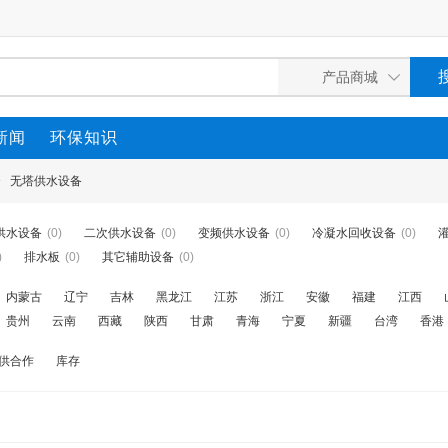
新闻
环保知识
>
无塔供水设备
供水设备
(0)
二次供水设备
(0)
变频供水设备
(0)
冷凝水回收设备
(0)
)
排水板
(0)
其它辅助设备
(0)
内蒙古
辽宁
吉林
黑龙江
江苏
浙江
安徽
福建
江西
贵州
云南
西藏
陕西
甘肃
青海
宁夏
新疆
台湾
香港
供合作
库存