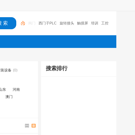
西门子PLC
旋转接头
触摸屏
培训
工控
工控机
变送器
球阀
plc
阀门
搜索排行
灌装设备
(0)
山东
河南
澳门