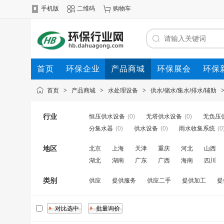
手机版
二维码
购物车
首页
环保企业
产品商城
环保展会
环保
首页
>
产品商城
>
水处理设备
>
供水/储水/集水/排水/辅助
行业
恒压供水设备
(0)
无塔供水设备
(0)
无负压
分集水器
(0)
供水设备
(0)
雨水收集系统
(0
地区
北京
上海
天津
重庆
河北
山西
湖北
湖南
广东
广西
海南
四川
类别
供应
提供服务
供应二手
提供加工
提