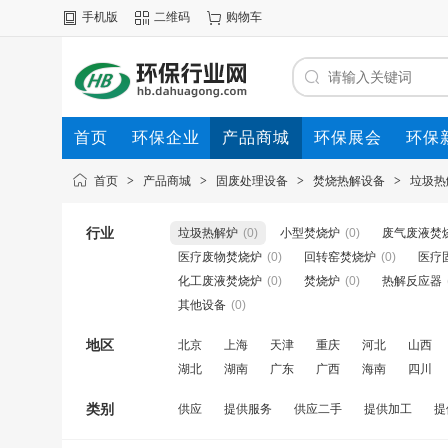
手机版
二维码
购物车
首页
环保企业
产品商城
环保展会
环保
首页
>
产品商城
>
固废处理设备
>
焚烧热解设备
>
垃圾热
行业
垃圾热解炉
(0)
小型焚烧炉
(0)
废气废液焚
医疗废物焚烧炉
(0)
回转窑焚烧炉
(0)
医疗
化工废液焚烧炉
(0)
焚烧炉
(0)
热解反应器
其他设备
(0)
地区
北京
上海
天津
重庆
河北
山西
湖北
湖南
广东
广西
海南
四川
类别
供应
提供服务
供应二手
提供加工
提