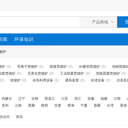
新闻
环保知识
解炉
烧炉
(0)
等离子焚烧炉
(0)
固废焚烧炉
(0)
rto蓄热焚烧炉
(0)
动物焚烧
固废焚烧炉
(0)
无害化焚烧炉
(0)
工业固废焚烧炉
(0)
危险固废焚烧炉
(0)
(0)
焙烧炉
(0)
余热利用设备
(0)
通风装置
(0)
灰渣设备
(0)
仪表及
内蒙古
辽宁
吉林
黑龙江
江苏
浙江
安徽
福建
江西
贵州
云南
西藏
陕西
甘肃
青海
宁夏
新疆
台湾
香港
供合作
库存