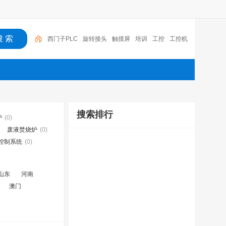
西门子PLC
旋转接头
触摸屏
培训
工控
工控机
变送器
球阀
plc
阀门
搜索排行
炉
(0)
废液焚烧炉
(0)
控制系统
(0)
山东
河南
澳门