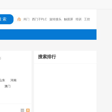
阀门
西门子PLC
旋转接头
触摸屏
培训
工控
工控机
变送器
球阀
plc
阀门
搜索排行
)
山东
河南
澳门