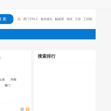
西门子PLC
旋转接头
触摸屏
培训
工控
工控机
变送器
球阀
plc
阀门
搜索排行
)
山东
河南
澳门