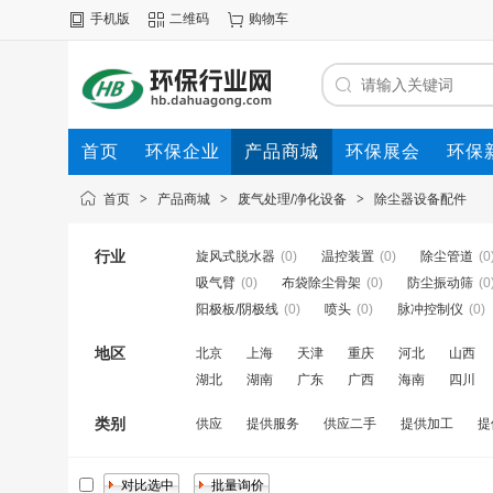
手机版
二维码
购物车
首页
环保企业
产品商城
环保展会
环保
首页
>
产品商城
>
废气处理/净化设备
>
除尘器设备配件
行业
旋风式脱水器
(0)
温控装置
(0)
除尘管道
(0
吸气臂
(0)
布袋除尘骨架
(0)
防尘振动筛
(0
阳极板/阴极线
(0)
喷头
(0)
脉冲控制仪
(0)
地区
北京
上海
天津
重庆
河北
山西
湖北
湖南
广东
广西
海南
四川
类别
供应
提供服务
供应二手
提供加工
提