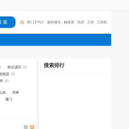
西门子PLC
旋转接头
触摸屏
培训
工控
工控机
变送器
球阀
plc
阀门
搜索排行
)
粉尘滤芯
(0)
器电源
(0)
件
(0)
山东
河南
澳门