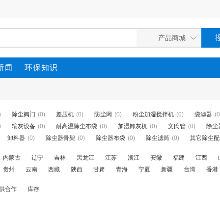
新闻
环保知识
)
除尘阀门
(0)
差压机
(0)
防尘网
(0)
粉尘加湿搅拌机
(0)
袋滤器
(0
)
输灰设备
(0)
耐高温除尘布袋
(0)
加湿卸灰机
(0)
文氏管
(0)
除尘
卸料器
(0)
除尘器骨架
(0)
除尘器布袋
(0)
除尘滤筒
(0)
其它除尘配
内蒙古
辽宁
吉林
黑龙江
江苏
浙江
安徽
福建
江西
贵州
云南
西藏
陕西
甘肃
青海
宁夏
新疆
台湾
香港
供合作
库存