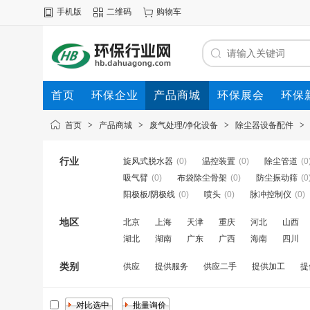
手机版
二维码
购物车
首页
环保企业
产品商城
环保展会
环保
首页
>
产品商城
>
废气处理/净化设备
>
除尘器设备配件
>
行业
旋风式脱水器
(0)
温控装置
(0)
除尘管道
(0
吸气臂
(0)
布袋除尘骨架
(0)
防尘振动筛
(0
阳极板/阴极线
(0)
喷头
(0)
脉冲控制仪
(0)
地区
北京
上海
天津
重庆
河北
山西
湖北
湖南
广东
广西
海南
四川
类别
供应
提供服务
供应二手
提供加工
提