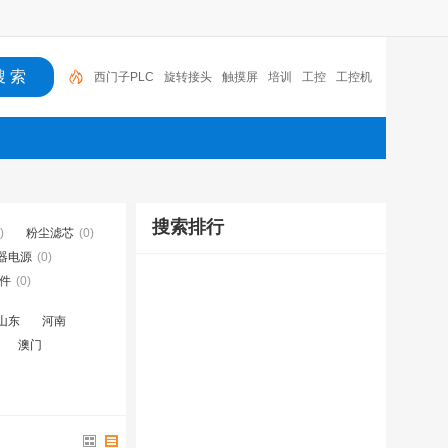
西门子PLC
旋转接头
触摸屏
培训
工控
工控机
变送器
球阀
plc
阀门
搜索排行
)
粉尘滤芯
(0)
器电源
(0)
件
(0)
山东
河南
澳门