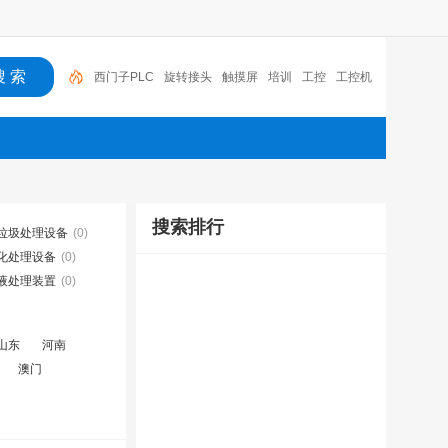
西门子PLC
旋转接头
触摸屏
培训
工控
工控机
变送器
球阀
plc
阀门
搜索排行
垃圾处理设备
(0)
化处理设备
(0)
液处理装置
(0)
山东
河南
澳门