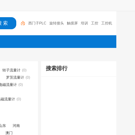
西门子PLC
旋转接头
触摸屏
培训
工控
工控机
变送器
球阀
plc
阀门
搜索排行
转子流量计
(0)
罗茨流量计
(0)
h电磁流量计
(0)
电磁流量计
(0)
山东
河南
澳门