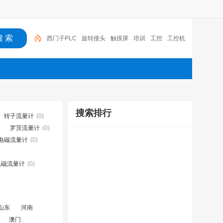
西门子PLC
旋转接头
触摸屏
培训
工控
工控机
变送器
球阀
plc
阀门
搜索排行
转子流量计
(0)
罗茨流量计
(0)
h电磁流量计
(0)
电磁流量计
(0)
山东
河南
澳门