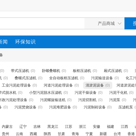
新闻
环保知识
备
(0)
带式压滤机
(0)
卧螺叠螺机
(0)
板框压滤机
(0)
厢式压滤机
(0)
机
(0)
叠螺式压滤机
(0)
全自动板框压滤机
(0)
污泥输送设备
(0)
化工
工业污泥处理设备
(0)
河道污泥处理设备
(0)
清淤泥设备
(0)
河道淤泥处
带式脱水机
(0)
小型污泥脱水压滤机
(0)
污泥干燥设备
(0)
污泥干化机
(0)
市政污泥处理设备
(0)
污泥螺旋输送机
(0)
污泥切割机
(0)
污泥泵
(0)
备
(0)
污泥焚烧设备
(0)
污泥堆肥设备
(0)
污泥制砖设备
(0)
压滤机泵
(
内蒙古
辽宁
吉林
黑龙江
江苏
浙江
安徽
福建
江西
贵州
云南
西藏
陕西
甘肃
青海
宁夏
新疆
台湾
香港