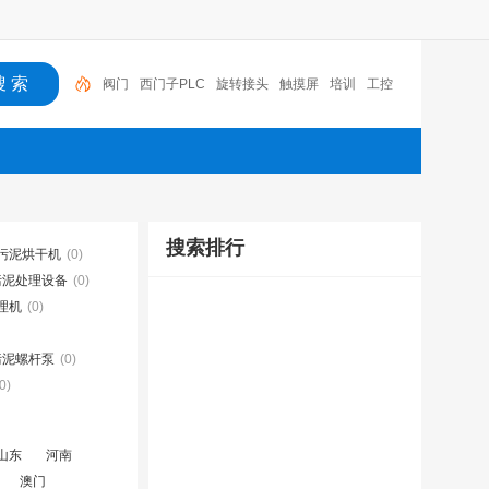
阀门
西门子PLC
旋转接头
触摸屏
培训
工控
工控机
变送器
球阀
plc
阀门
搜索排行
污泥烘干机
(0)
污泥处理设备
(0)
理机
(0)
污泥螺杆泵
(0)
0)
山东
河南
澳门