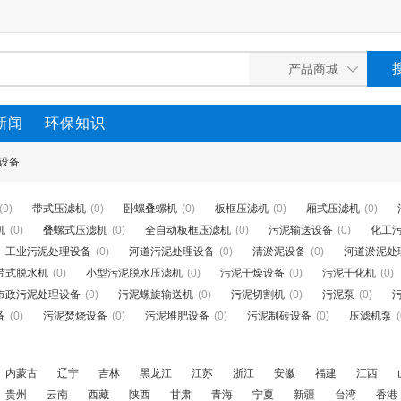
新闻
环保知识
设备
(0)
带式压滤机
(0)
卧螺叠螺机
(0)
板框压滤机
(0)
厢式压滤机
(0)
机
(0)
叠螺式压滤机
(0)
全自动板框压滤机
(0)
污泥输送设备
(0)
化工
工业污泥处理设备
(0)
河道污泥处理设备
(0)
清淤泥设备
(0)
河道淤泥处
带式脱水机
(0)
小型污泥脱水压滤机
(0)
污泥干燥设备
(0)
污泥干化机
(0)
市政污泥处理设备
(0)
污泥螺旋输送机
(0)
污泥切割机
(0)
污泥泵
(0)
备
(0)
污泥焚烧设备
(0)
污泥堆肥设备
(0)
污泥制砖设备
(0)
压滤机泵
(
内蒙古
辽宁
吉林
黑龙江
江苏
浙江
安徽
福建
江西
贵州
云南
西藏
陕西
甘肃
青海
宁夏
新疆
台湾
香港