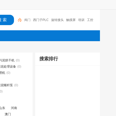
阀门
西门子PLC
旋转接头
触摸屏
培训
工控
工控机
变送器
球阀
plc
阀门
搜索排行
污泥烘干机
(0)
污泥处理设备
(0)
理机
(0)
污泥螺杆泵
(0)
0)
山东
河南
澳门