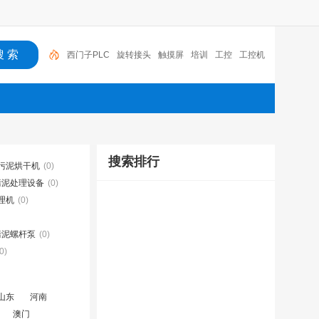
西门子PLC
旋转接头
触摸屏
培训
工控
工控机
变送器
球阀
plc
阀门
搜索排行
污泥烘干机
(0)
污泥处理设备
(0)
理机
(0)
污泥螺杆泵
(0)
0)
山东
河南
澳门