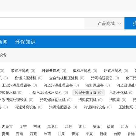
新闻
环保知识
设备
(0)
带式压滤机
(0)
卧螺叠螺机
(0)
板框压滤机
(0)
厢式压滤机
(0)
机
(0)
叠螺式压滤机
(0)
全自动板框压滤机
(0)
污泥输送设备
(0)
化工
工业污泥处理设备
(0)
河道污泥处理设备
(0)
清淤泥设备
(0)
河道淤泥处
带式脱水机
(0)
小型污泥脱水压滤机
(0)
污泥干燥设备
(0)
污泥干化机
(0)
市政污泥处理设备
(0)
污泥螺旋输送机
(0)
污泥切割机
(0)
污泥泵
(0)
备
(0)
污泥焚烧设备
(0)
污泥堆肥设备
(0)
污泥制砖设备
(0)
压滤机泵
(
内蒙古
辽宁
吉林
黑龙江
江苏
浙江
安徽
福建
江西
贵州
云南
西藏
陕西
甘肃
青海
宁夏
新疆
台湾
香港