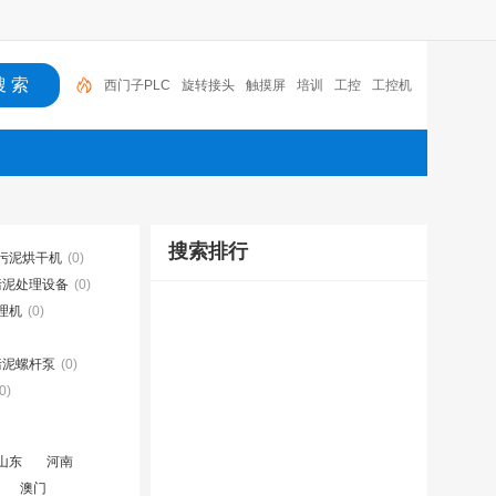
西门子PLC
旋转接头
触摸屏
培训
工控
工控机
变送器
球阀
plc
阀门
搜索排行
污泥烘干机
(0)
污泥处理设备
(0)
理机
(0)
污泥螺杆泵
(0)
0)
山东
河南
澳门