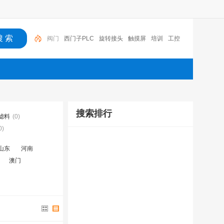
西门子PLC
旋转接头
触摸屏
培训
工控
工控机
变送器
球阀
plc
阀门
搜索排行
滤料
(0)
0)
山东
河南
澳门