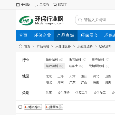
手机版
二维码
购物车
首页
环保企业
产品商城
环保展会
环保
首页
>
产品商城
>
水处理设备
>
水处理滤料
>
锰砂滤料
行业
陶粒滤料
(0)
沸石滤料
(0)
果壳滤料
(0)
锰砂滤料
(0)
硅藻土
(0)
无烟煤滤料
(0)
地区
北京
上海
天津
重庆
河北
山西
湖北
湖南
广东
广西
海南
四川
类别
供应
提供服务
供应二手
提供加工
提