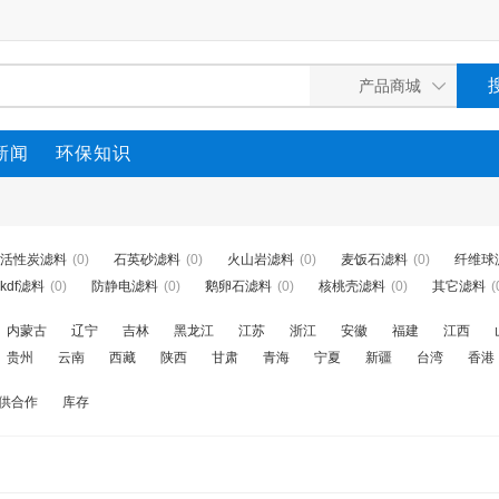
新闻
环保知识
活性炭滤料
(0)
石英砂滤料
(0)
火山岩滤料
(0)
麦饭石滤料
(0)
纤维球
kdf滤料
(0)
防静电滤料
(0)
鹅卵石滤料
(0)
核桃壳滤料
(0)
其它滤料
(
内蒙古
辽宁
吉林
黑龙江
江苏
浙江
安徽
福建
江西
贵州
云南
西藏
陕西
甘肃
青海
宁夏
新疆
台湾
香港
供合作
库存