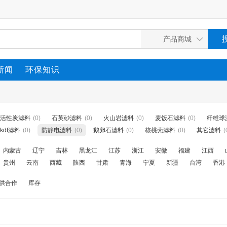
新闻
环保知识
活性炭滤料
(0)
石英砂滤料
(0)
火山岩滤料
(0)
麦饭石滤料
(0)
纤维球
kdf滤料
(0)
防静电滤料
(0)
鹅卵石滤料
(0)
核桃壳滤料
(0)
其它滤料
(
内蒙古
辽宁
吉林
黑龙江
江苏
浙江
安徽
福建
江西
贵州
云南
西藏
陕西
甘肃
青海
宁夏
新疆
台湾
香港
供合作
库存