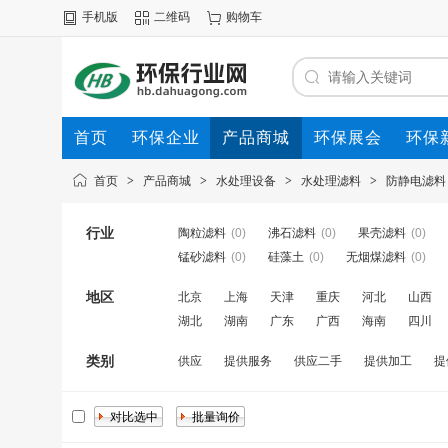
手机版
二维码
购物车
首页
环保企业
产品商城
环保展会
环保
首页
>
产品商城
>
水处理设备
>
水处理滤料
>
防静电滤料
行业
陶粒滤料
(0)
沸石滤料
(0)
果壳滤料
(0)
锰砂滤料
(0)
硅藻土
(0)
无烟煤滤料
(0)
地区
北京
上海
天津
重庆
河北
山西
湖北
湖南
广东
广西
海南
四川
类别
供应
提供服务
供应二手
提供加工
提