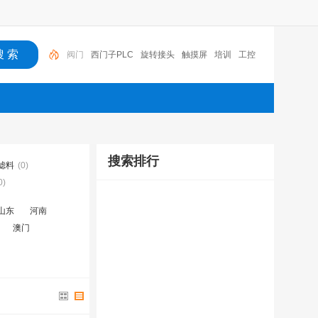
西门子PLC
旋转接头
触摸屏
培训
工控
工控机
变送器
球阀
plc
阀门
搜索排行
滤料
(0)
0)
山东
河南
澳门