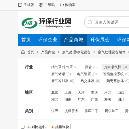
手机版
二维码
购物车
首页
环保企业
产品商城
环保展会
环保
首页
>
产品商城
>
废气处理/净化设备
>
废气处理设备组件
行业
抽气罩/排气罩
(0)
风管
(0)
万向吸气臂
(0)
废气储罐
(0)
电气装置
(0)
智能监控系统
(0
废气冷却器
(0)
热交换器
(0)
陶瓷蓄热体
(0
地区
北京
上海
天津
重庆
河北
山西
湖北
湖南
广东
广西
海南
四川
类别
供应
提供服务
供应二手
提供加工
提