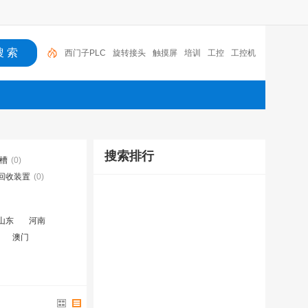
西门子PLC
旋转接头
触摸屏
培训
工控
工控机
变送器
球阀
plc
阀门
搜索排行
槽
(0)
回收装置
(0)
山东
河南
澳门