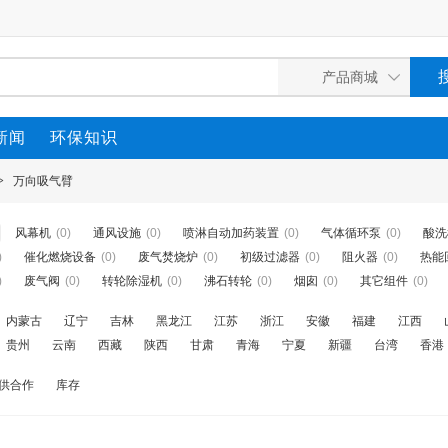
新闻
环保知识
>
万向吸气臂
风幕机
(0)
通风设施
(0)
喷淋自动加药装置
(0)
气体循环泵
(0)
酸洗
)
催化燃烧设备
(0)
废气焚烧炉
(0)
初级过滤器
(0)
阻火器
(0)
热能
)
废气阀
(0)
转轮除湿机
(0)
沸石转轮
(0)
烟囱
(0)
其它组件
(0)
内蒙古
辽宁
吉林
黑龙江
江苏
浙江
安徽
福建
江西
贵州
云南
西藏
陕西
甘肃
青海
宁夏
新疆
台湾
香港
供合作
库存