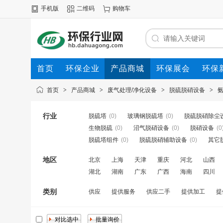
手机版
二维码
购物车
首页
环保企业
产品商城
环保展会
环保
首页
>
产品商城
>
废气处理/净化设备
>
脱硫脱硝设备
>
行业
脱硫塔
(0)
玻璃钢脱硫塔
(0)
脱硫脱硝除尘
生物脱硫
(0)
沼气脱硝设备
(0)
脱硝设备
(0
脱硫塔组件
(0)
脱硫脱硝辅助设备
(0)
其它
地区
北京
上海
天津
重庆
河北
山西
湖北
湖南
广东
广西
海南
四川
类别
供应
提供服务
供应二手
提供加工
提