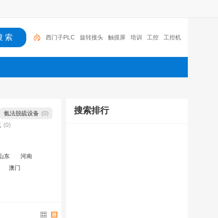
西门子PLC
旋转接头
触摸屏
培训
工控
工控机
变送器
球阀
plc
阀门
搜索排行
氨法脱硫设备
(0)
硫
(0)
山东
河南
澳门