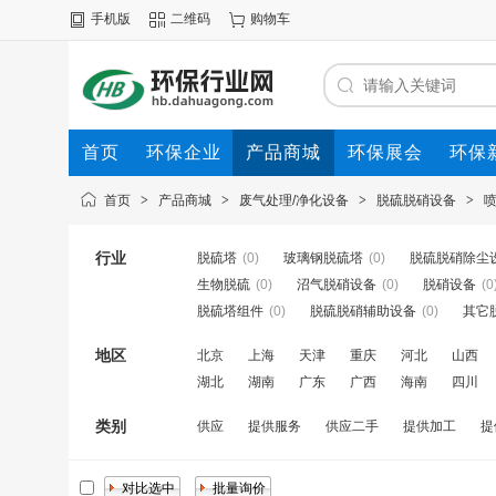
手机版
二维码
购物车
首页
环保企业
产品商城
环保展会
环保
首页
>
产品商城
>
废气处理/净化设备
>
脱硫脱硝设备
>
行业
脱硫塔
(0)
玻璃钢脱硫塔
(0)
脱硫脱硝除尘
生物脱硫
(0)
沼气脱硝设备
(0)
脱硝设备
(0
脱硫塔组件
(0)
脱硫脱硝辅助设备
(0)
其它
地区
北京
上海
天津
重庆
河北
山西
湖北
湖南
广东
广西
海南
四川
类别
供应
提供服务
供应二手
提供加工
提