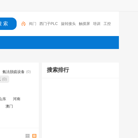
阀门
西门子PLC
旋转接头
触摸屏
培训
工控
工控机
变送器
球阀
plc
阀门
搜索排行
氨法脱硫设备
(0)
硫
(0)
山东
河南
澳门