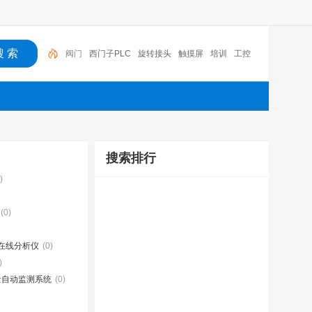
阀门
西门子PLC
旋转接头
触摸屏
培训
工控
工控机
变送器
球阀
plc
阀门
搜索排行
)
(0)
在线分析仪
(0)
)
量自动监测系统
(0)