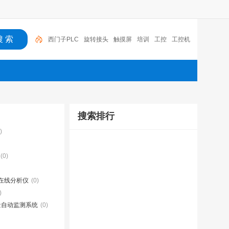
西门子PLC
旋转接头
触摸屏
培训
工控
工控机
变送器
球阀
plc
阀门
搜索排行
)
(0)
在线分析仪
(0)
)
量自动监测系统
(0)