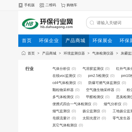
手机版
二维码
购物车
首页
环保企业
产品商城
环保展会
环保
首页
>
产品商城
>
环境监测仪器
>
气体检测仪器
>
灰霾监
行业
气体分析仪
(0)
气溶胶监测仪
(0)
红外气体
在线voc监测仪
(0)
pm2.5检测仪
(0)
pm1
cd4气体检测仪
(0)
防爆可燃气体监测仪
(0)
颗粒物采样器
(0)
空气微生物采样器
(0)
粉
多气体检测仪
(0)
甲醛检测仪
(0)
恶臭检测
便携式四合一气体检测仪
(0)
烟气分析仪
(0)
烟气监测仪
(0)
扬尘监测仪
(0)
工地扬尘监
皂膜流量计
(0)
太阳光度计
(0)
零气发生器
其它气体检测仪
(0)