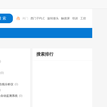
西门子PLC
旋转接头
触摸屏
培训
工控
工控机
变送器
球阀
plc
阀门
搜索排行
)
(0)
在线分析仪
(0)
)
量自动监测系统
(0)